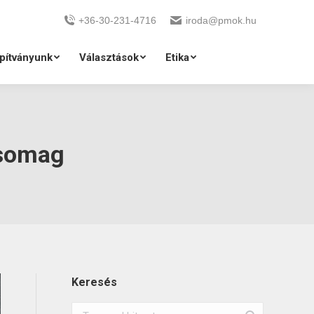
+36-30-231-4716
iroda@pmok.hu
pítványunk
Választások
Etika
csomag
Keresés