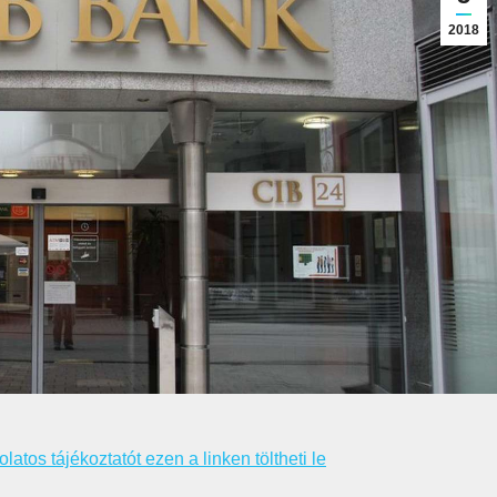
2018
s tájékoztatót ezen a linken töltheti le