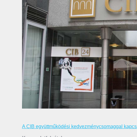
A CIB együttműködési kedvezménycsomaggal kapcsolato