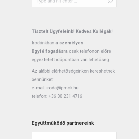
Tisztelt Ügyfeleink! Kedves Kollégák!
Irodánkban
a személyes
ügyfélfogadásra
csak telefonon előre
egyeztetett időpontban van lehetőség.
Az alábbi elérhetőségeinken kereshetnek
bennünket:
e-mail:
iroda@pmok.hu
telefon:
+36 30 231 4716
Együttműködő partnereink