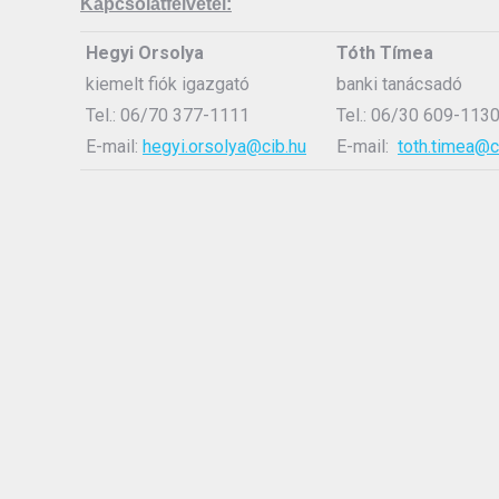
Kapcsolatfelvétel:
Hegyi Orsolya
Tóth Tímea
kiemelt fiók igazgató
banki tanácsadó
Tel.: 06/70 377-1111
Tel.: 06/30 609-113
E-mail:
hegyi.orsolya@cib.hu
E-mail:
toth.timea@c