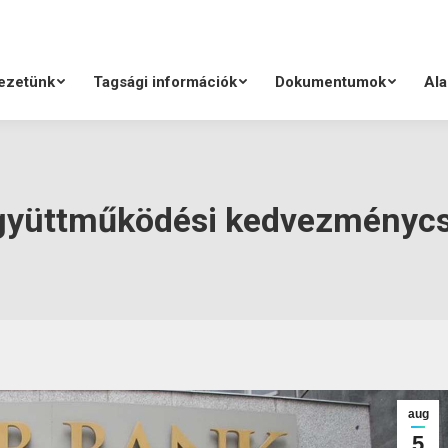
ezetünk
Tagsági információk
Dokumentumok
Ala
gyüttműködési kedvezmény
aug
5