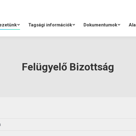
ezetünk
Tagsági információk
Dokumentumok
Ala
Felügyelő Bizottság
a