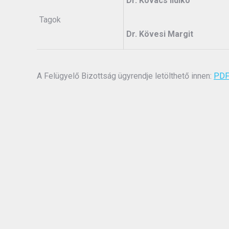
Dr. Kovács Ildikó
Tagok
Dr. Kövesi Margit
A Felügyelő Bizottság ügyrendje letölthető innen:
PD