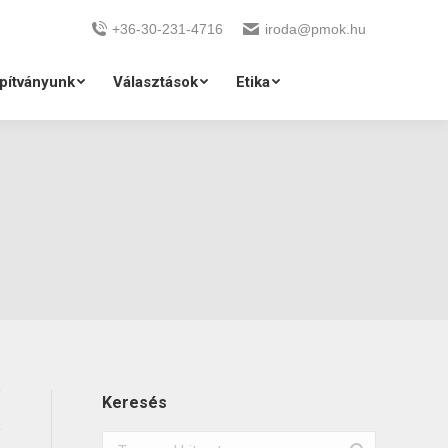
+36-30-231-4716
iroda@pmok.hu
pítványunk
Választások
Etika
Keresés
Search: