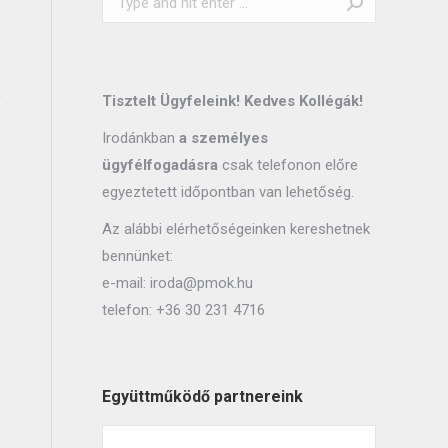
Tisztelt Ügyfeleink! Kedves Kollégák!
Irodánkban
a személyes
ügyfélfogadásra
csak telefonon előre
egyeztetett időpontban van lehetőség.
Az alábbi elérhetőségeinken kereshetnek
bennünket:
e-mail:
iroda@pmok.hu
telefon:
+36 30 231 4716
Együttműködő partnereink