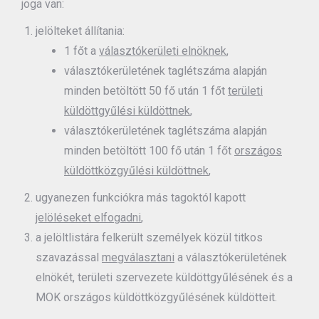
joga van:
jelölteket állítania:
1 főt a
választókerületi elnöknek
,
választókerületének taglétszáma alapján
minden betöltött 50 fő után 1 főt
területi
küldöttgyűlési küldöttnek
,
választókerületének taglétszáma alapján
minden betöltött 100 fő után 1 főt
országos
küldöttközgyűlési küldöttnek
,
ugyanezen funkciókra más tagoktól kapott
jelöléseket elfogadni
,
a jelöltlistára felkerült személyek közül titkos
szavazással
megválasztani
a választókerületének
elnökét, területi szervezete küldöttgyűlésének és a
MOK országos küldöttközgyűlésének küldötteit.