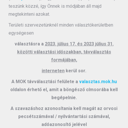
teszünk közzé, így Önnek is módjában áll majd
megtekinteni azokat.
Területi szervezetünknél minden választókerületben
egységesen
választásra a
2023. július 17. és 2023 július 31.
közötti választási időszakban, távválasztás
formájában,
interneten
kerül sor.
A MOK távválasztási felülete a
valasztas.mok.hu
oldalon érhető el, amit a böngésző címsorába kell
begépelnie.
A szavazáshoz azonosítania kell magát az orvosi
pecsétszámával / nyilvántartási számával,
adóazonosító jelével