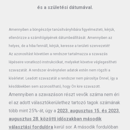
és a születési dátumával.
Amennyiben a böngészője tanúsítványhibára figyelmezteti, kérjük,
ellenőrizze a számítógépének dátumbeállítását. Amennyiben az
helyes, de a hiba fennáll, kérjük, keresse a területi szervezetét!
Az azonosítást követően a rendszer tartalmazza a szavazás
lépéseire vonatkozó instrukciókat, melyeket követve véglegesítheti
szavazatát. A rendszer érvénytelen adatok estén nem rögzíti a
kísérletet. Leadott szavazatát a rendszer nem párosítja Önnel, így a
későbbiekben sem azonosítható, hogy Ön kire szavazott.
Amennyiben a szavazáson részt vevők száma nem éri
el az adott választókerülethez tartozó tagok számának
több mint 25%-át, úgy a
2023. augusztus 15. és 2023.
augusztus 28. közötti időszakban második
választási fordulóra
kerül sor. A második fordulóban