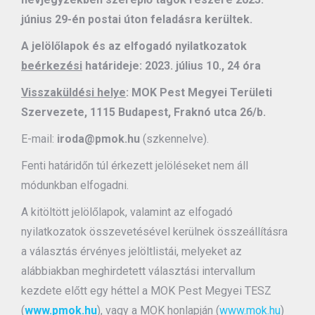
június 29-én postai úton feladásra kerültek.
A jelölőlapok és az elfogadó nyilatkozatok
beérkezési
határideje: 2023. július 10., 24 óra
Visszaküldési helye
: MOK Pest Megyei Területi
Szervezete, 1115 Budapest, Fraknó utca 26/b.
E-mail:
iroda@pmok.hu
(szkennelve).
Fenti határidőn túl érkezett jelöléseket nem áll
módunkban elfogadni.
A kitöltött jelölőlapok, valamint az elfogadó
nyilatkozatok összevetésével kerülnek összeállításra
a választás érvényes jelöltlistái, melyeket az
alábbiakban meghirdetett választási intervallum
kezdete előtt egy héttel a MOK Pest Megyei TESZ
(
www.pmok.hu
), vagy a MOK honlapján (
www.mok.hu
)