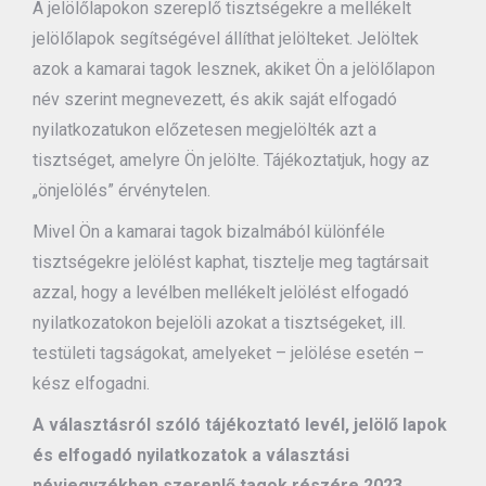
A jelölőlapokon szereplő tisztségekre a mellékelt
jelölőlapok segítségével állíthat jelölteket. Jelöltek
azok a kamarai tagok lesznek, akiket Ön a jelölőlapon
név szerint megnevezett, és akik saját elfogadó
nyilatkozatukon előzetesen megjelölték azt a
tisztséget, amelyre Ön jelölte. Tájékoztatjuk, hogy az
„önjelölés” érvénytelen.
Mivel Ön a kamarai tagok bizalmából különféle
tisztségekre jelölést kaphat, tisztelje meg tagtársait
azzal, hogy a levélben mellékelt jelölést elfogadó
nyilatkozatokon bejelöli azokat a tisztségeket, ill.
testületi tagságokat, amelyeket – jelölése esetén –
kész elfogadni.
A választásról szóló tájékoztató levél, jelölő lapok
és elfogadó nyilatkozatok a választási
névjegyzékben szereplő tagok részére 2023.