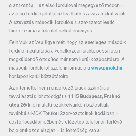
a szavazás – az első fordulóval megegyező módon -,
az első forduló jelöltjeire leadható szavazatokkal zajlik.
A szavazás második fordulója a szavazatot leadó
tagok számára tekintet nélkül érvényes.
Felhívjuk szíves figyelmét, hogy az esetleges második
forduló megtartására vonatkozóan újabb, postai úton
megküldendő értesítés már nem kerül kézbesítésre. A
második fordulóról szóló információ a
www.pmok.hu
honlapon kerül közzétételre.
Az internettel nem rendelkező tagok számára a
távválasztás lehetőségét a
1115 Budapest, Fraknó
utca 26/b.
cím alatti székhelyünkön biztosítjuk,
továbbá a MOK Területi Szervezeteinek irodáiban –
ügyfélfogadási időben és előzetes telefonon történő
bejelentkezés alapján – is lehetőség van a