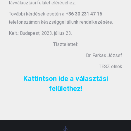
távválasztási felület eléréséhez.
További kérdések esetén a
+36 30 231 47 16
telefonszámon készséggel állunk rendelkezésére.
Kelt.: Budapest, 2023. július 23.
Tisztelettel:
Dr. Farkas József
TESZ elnök
Kattintson ide a választási
felülethez!