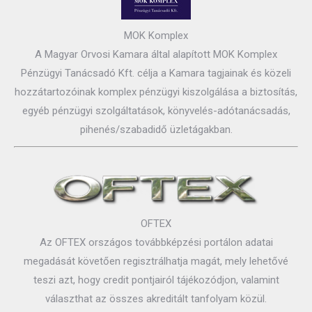
MOK Komplex
A Magyar Orvosi Kamara által alapított MOK Komplex
Pénzügyi Tanácsadó Kft. célja a Kamara tagjainak és közeli
hozzátartozóinak komplex pénzügyi kiszolgálása a biztosítás,
egyéb pénzügyi szolgáltatások, könyvelés-adótanácsadás,
pihenés/szabadidő üzletágakban.
OFTEX
Az OFTEX országos továbbképzési portálon adatai
megadását követően regisztrálhatja magát, mely lehetővé
teszi azt, hogy credit pontjairól tájékozódjon, valamint
választhat az összes akreditált tanfolyam közül.