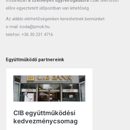
Irodánkban
a személyes ügyfélfogadásra
csak telefonon
előre egyeztetett időpontban van lehetőség.
Az alábbi elérhetőségeinken kereshetnek bennünket:
e-mail:
iroda@pmok.hu
telefon:
+36 30 231 4716
Együttműködő partnereink