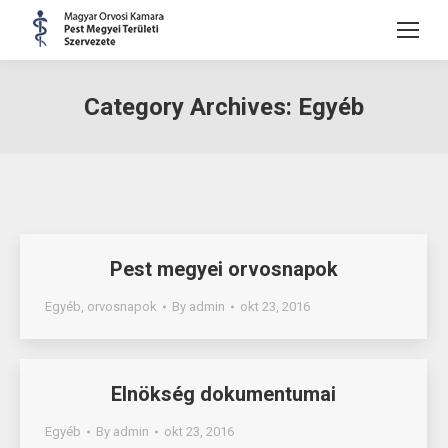
Category Archives:
Egyéb
Pest megyei orvosnapok
Egyéb
,
orvosnapok
By
admin
okt 23, 2016
Elnökség dokumentumai
Egyéb
By
admin
okt 23, 2016