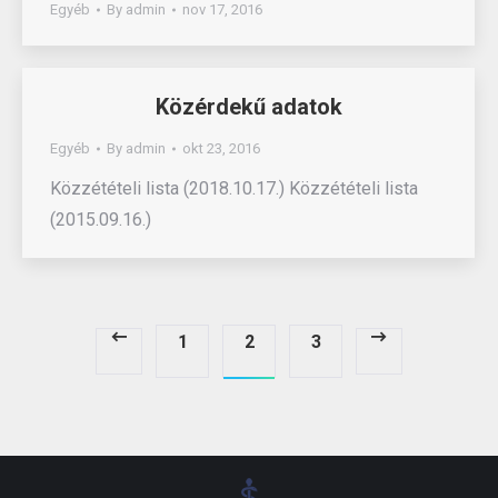
Egyéb
By
admin
nov 17, 2016
Közérdekű adatok
Egyéb
By
admin
okt 23, 2016
Közzétételi lista (2018.10.17.) Közzétételi lista
(2015.09.16.)
1
2
3