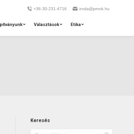
+36-30-231-4716
iroda@pmok.hu
pítványunk
Választások
Etika
Keresés
Search: