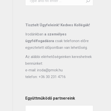
Tisztelt Ügyfeleink! Kedves Kollégák!
Irodánkban
a személyes
ügyfélfogadásra
csak telefonon előre
egyeztetett időpontban van lehetőség.
Az alábbi elérhetőségeinken kereshetnek
bennünket:
e-mail:
iroda@pmok.hu
telefon:
+36 30 231 4716
Együttműködő partnereink