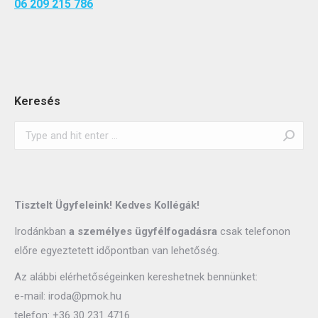
06 209 215 786
Keresés
Search:
Tisztelt Ügyfeleink! Kedves Kollégák!
Irodánkban
a személyes ügyfélfogadásra
csak telefonon
előre egyeztetett időpontban van lehetőség.
Az alábbi elérhetőségeinken kereshetnek bennünket:
e-mail:
iroda@pmok.hu
telefon:
+36 30 231 4716