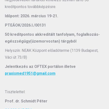
kreditpontos továbbképzésre.
Időpont: 2026. március 19-21.
PTEÁOK/2026.I./00131
50 kreditpontos akkreditált tanfolyam, foglalkozás-
egészségügy(üzemorvostan) tárgyból
Helyszín: NEAK Központ előadóterme (1139 Budapest,
Váci út 73/B)
Jelentkezés az OFTEX portálon illetve
praxismed1951@gmail.com
Tisztelettel:
Prof. dr. Schmidt Péter