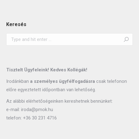
Keresés
Search:
Tisztelt Ügyfeleink! Kedves Kollégák!
Irodánkban
a személyes ügyfélfogadásra
csak telefonon
előre egyeztetett időpontban van lehetőség.
Az alábbi elérhetőségeinken kereshetnek bennünket:
e-mail:
iroda@pmok.hu
telefon:
+36 30 231 4716