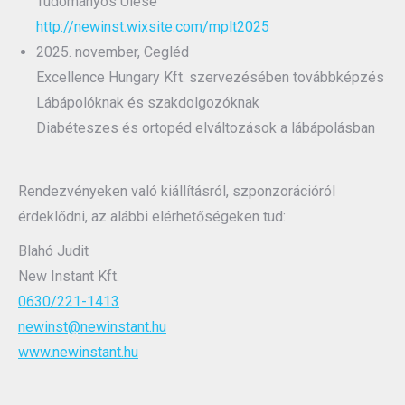
Tudományos Ülése
http://newinst.wixsite.com/mplt2025
2025. november, Cegléd
Excellence Hungary Kft. szervezésében továbbképzés
Lábápolóknak és szakdolgozóknak
Diabéteszes és ortopéd elváltozások a lábápolásban
Rendezvényeken való kiállításról, szponzorációról
érdeklődni, az alábbi elérhetőségeken tud:
Blahó Judit
New Instant Kft.
0630/221-1413
newinst@newinstant.hu
www.newinstant.hu