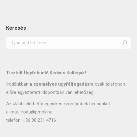
Keresés
Search:
Tisztelt Ügyfeleink! Kedves Kollégák!
Irodánkban
a személyes ügyfélfogadásra
csak telefonon
előre egyeztetett időpontban van lehetőség.
Az alábbi elérhetőségeinken kereshetnek bennünket:
e-mail:
iroda@pmok.hu
telefon:
+36 30 231 4716