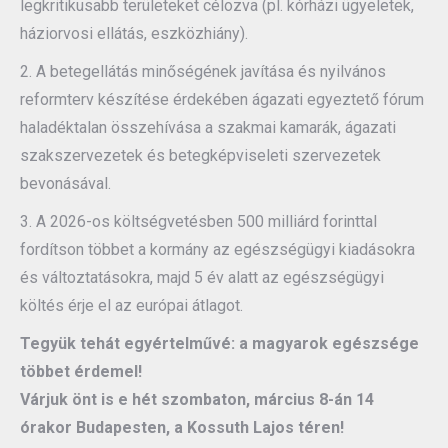
legkritikusabb területeket célozva (pl. kórházi ügyeletek,
háziorvosi ellátás, eszközhiány).
2. A betegellátás minőségének javítása és nyilvános
reformterv készítése érdekében ágazati egyeztető fórum
haladéktalan összehívása a szakmai kamarák, ágazati
szakszervezetek és betegképviseleti szervezetek
bevonásával.
3. A 2026-os költségvetésben 500 milliárd forinttal
fordítson többet a kormány az egészségügyi kiadásokra
és változtatásokra, majd 5 év alatt az egészségügyi
költés érje el az európai átlagot.
Tegyük tehát egyértelművé: a magyarok egészsége
többet érdemel!
Várjuk önt is e hét szombaton, március 8-án 14
órakor Budapesten, a Kossuth Lajos téren!