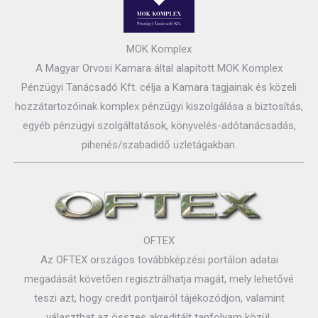
MOK Komplex
A Magyar Orvosi Kamara által alapított MOK Komplex
Pénzügyi Tanácsadó Kft. célja a Kamara tagjainak és közeli
hozzátartozóinak komplex pénzügyi kiszolgálása a biztosítás,
egyéb pénzügyi szolgáltatások, könyvelés-adótanácsadás,
pihenés/szabadidő üzletágakban.
OFTEX
Az OFTEX országos továbbképzési portálon adatai
megadását követően regisztrálhatja magát, mely lehetővé
teszi azt, hogy credit pontjairól tájékozódjon, valamint
választhat az összes akreditált tanfolyam közül.