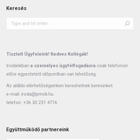
Keresés
Tisztelt Ügyfeleink! Kedves Kollégák!
Irodánkban
a személyes ügyfélfogadásra
csak telefonon
előre egyeztetett időpontban van lehetőség.
Az alábbi elérhetőségeinken kereshetnek bennünket:
e-mail:
iroda@pmok.hu
telefon:
+36 30 231 4716
Együttműködő partnereink