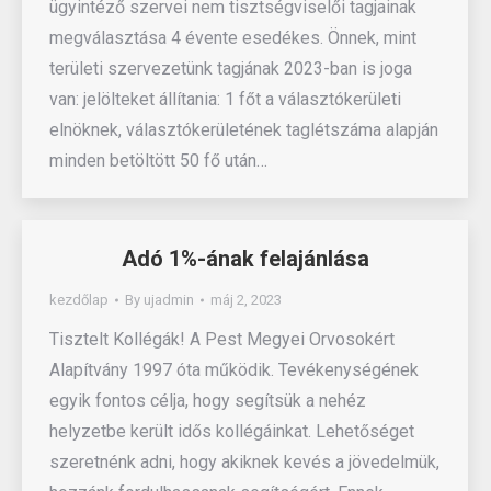
ügyintéző szervei nem tisztségviselői tagjainak
megválasztása 4 évente esedékes. Önnek, mint
területi szervezetünk tagjának 2023-ban is joga
van: jelölteket állítania: 1 főt a választókerületi
elnöknek, választókerületének taglétszáma alapján
minden betöltött 50 fő után…
Adó 1%-ának felajánlása
kezdőlap
By
ujadmin
máj 2, 2023
Tisztelt Kollégák! A Pest Megyei Orvosokért
Alapítvány 1997 óta működik. Tevékenységének
egyik fontos célja, hogy segítsük a nehéz
helyzetbe került idős kollégáinkat. Lehetőséget
szeretnénk adni, hogy akiknek kevés a jövedelmük,