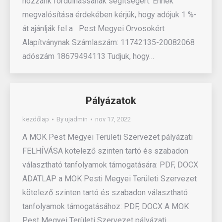
hozzánk fordulhassanak segítségért. Ennek
megvalósítása érdekében kérjük, hogy adójuk 1 %-
át ajánlják fel a Pest Megyei Orvosokért
Alapítványnak Számlaszám: 11742135-20082068
adószám 18679494113 Tudjuk, hogy…
Pályázatok
kezdőlap
By
ujadmin
nov 17, 2022
A MOK Pest Megyei Területi Szervezet pályázati
FELHÍVÁSA kötelező szinten tartó és szabadon
választható tanfolyamok támogatására: PDF, DOCX
ADATLAP a MOK Pesti Megyei Területi Szervezet
kötelező szinten tartó és szabadon választható
tanfolyamok támogatásához: PDF, DOCX A MOK
Pest Megyei Területi Szervezet pályázati