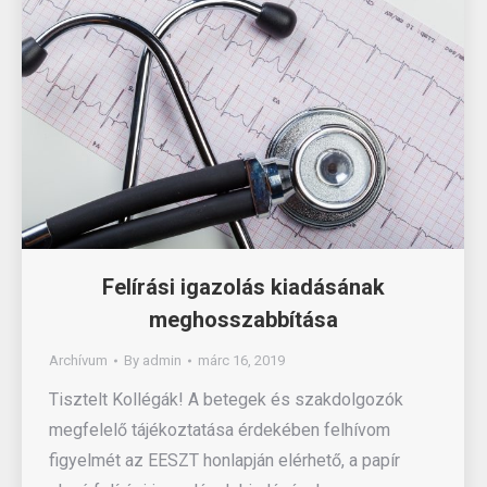
Felírási igazolás kiadásának
meghosszabbítása
Archívum
By
admin
márc 16, 2019
Tisztelt Kollégák! A betegek és szakdolgozók
megfelelő tájékoztatása érdekében felhívom
figyelmét az EESZT honlapján elérhető, a papír