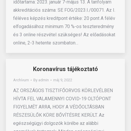
időtartama: 2023. január 7-május 13. A tanfolyam
akkreditációs száma: SE FOG/2023.I./00071. Az I.
féléves képzés kreditpont értéke: 20 pont A félév
elfogadásához minimum 70 %-os teszteredmény
és 3 online részvétel szükséges! Az előadásokat
online, 2-3 hetente szombaton…
Koronavírus tájékoztató
Archívum
By
admin
máj 9, 2022
AZ ORSZÁGOS TISZTIFŐORVOS KÖRLEVÉLBEN
HÍVTA FEL VALAMENNYI COVID-19 OLTÓPONT
FIGYELMÉT ARRA, HOGY A VÉDŐOLTÁSBAN
RÉSZESÜLŐK KÖRE BŐVÍTÉSRE KERÜLT. Az
egészségügyi dolgozók körébe az alábbi