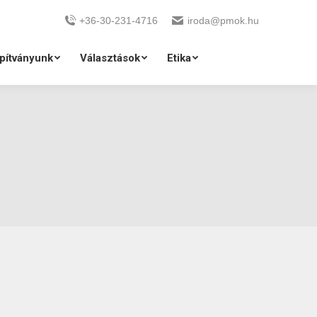
+36-30-231-4716
iroda@pmok.hu
pítványunk
Választások
Etika