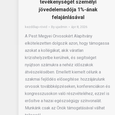
tevékenységét személyi
jövedelemadója 1%-ának
felajánlásával
kezdőlap-rövid
By
ujadmin
ápr 8, 2026
A Pest Megyei Orvosokért Alapítvány
elkötelezetten dolgozik azon, hogy támogassa
azokat a kollégákat, akik váratlan
krízishelyzetbe kerülnek, és segítséget
nyújtson számukra a nehéz időszakok
átvészelésében. Emellett kiemelt célunk a
szakmai fejlődés elősegítése: hozzájárulunk
orvosok továbbképzéseken, konferenciákon és
kongresszusokon való részvételéhez, ezzel is
erősítve a hazai egészségügy színvonalát.
Munkánk csak az Önök támogatásával válhat