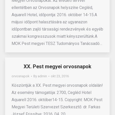
Megyei Orvosnapokat. Az eredeti tervvel
ellentétben az Orvosnapok helyszíne Cegléd,
Aquarell Hotel, időpontja: 2016. október 14-15.A
májusi időpont halasztására az ugyanazon
időpontban zajló társasági rendezvények és egyéb
szakmai kongresszusok miatt kényszerültünk.A
MOK Pest megyei TESZ Tudományos Tanácsadó…
XX. Pest megyei orvosnapok
orvosnapok
By
admin
okt 23, 2016
Köszöntjük a XX. Pest megyei orvosnapok oldalán!
Az esemény támogatója: 2700, Cegléd Hotel
Aquarell 2016. október14-15. Copyright: MOK Pest
Megyei Területi Szervezet Szerkesztő: dr. Farkas
József Frissítve: 2016. 04. 20